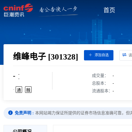
首页
维峰电子
[301328]
添加自选
-
-
成交量：
-
-
总股本：
-
-
通
融
流通股本：
-
免责声明 :
本网站竭力保证所提供的证券市场信息准确可靠，但
公司概况