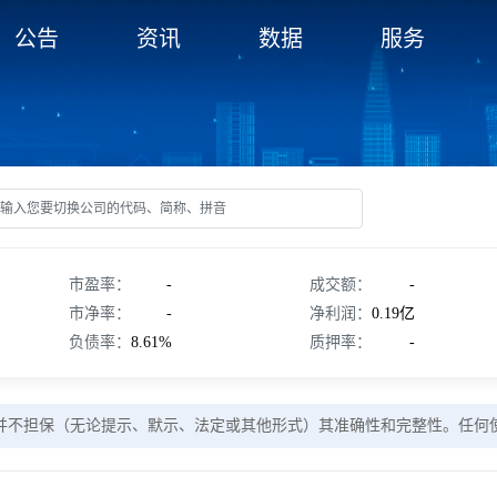
公告
资讯
数据
服务
市盈率：
-
成交额：
-
市净率：
-
净利润：
0.19亿
负债率：
8.61%
质押率：
-
并不担保（无论提示、默示、法定或其他形式）其准确性和完整性。任何