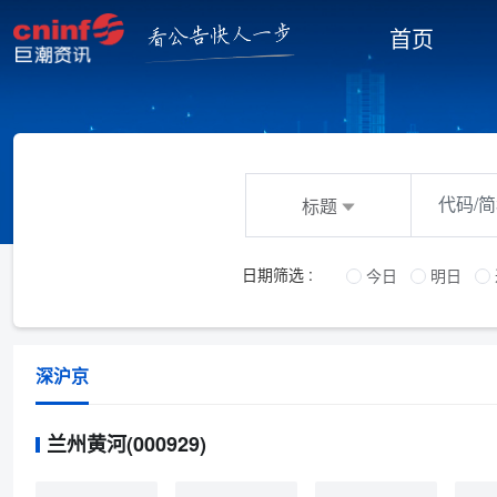
首页
日期筛选 :
今日
明日
深沪京
兰州黄河(000929)