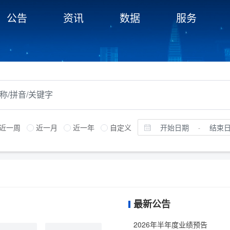
公告
资讯
数据
服务
近一周
近一月
近一年
自定义
-
最新公告
2026年半年度业绩预告