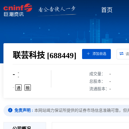
首页
联芸科技
[688449]
添加自选
-
-
成交量：
-
-
总股本：
-
-
通
融
流通股本：
-
免责声明 :
本网站竭力保证所提供的证券市场信息准确可靠，但
公司概况