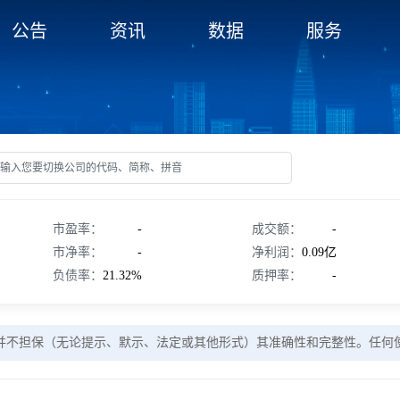
公告
资讯
数据
服务
市盈率：
-
成交额：
-
市净率：
-
净利润：
0.09亿
负债率：
21.32%
质押率：
-
并不担保（无论提示、默示、法定或其他形式）其准确性和完整性。任何