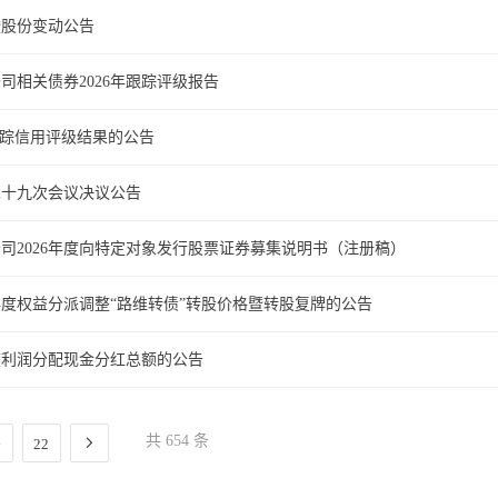
暨股份变动公告
相关债券2026年跟踪评级报告
跟踪信用评级结果的公告
二十九次会议决议公告
司2026年度向特定对象发行股票证券募集说明书（注册稿）
年度权益分派调整“路维转债”转股价格暨转股复牌的公告
度利润分配现金分红总额的公告
共 654 条
22