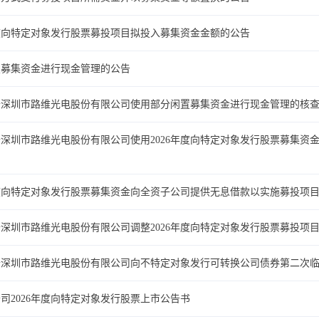
年度向特定对象发行股票募投项目拟投入募集资金金额的公告
置募集资金进行现金管理的公告
于深圳市路维光电股份有限公司使用部分闲置募集资金进行现金管理的核
深圳市路维光电股份有限公司使用2026年度向特定对象发行股票募集资
年度向特定对象发行股票募集资金向全资子公司提供无息借款以实施募投项
深圳市路维光电股份有限公司调整2026年度向特定对象发行股票募投项
深圳市路维光电股份有限公司向不特定对象发行可转换公司债券第二次临时
司2026年度向特定对象发行股票上市公告书