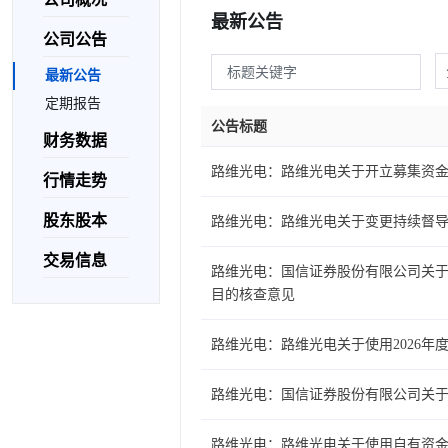
最新公告
公司公告
最新公告
定期报告
公告标题
财务数据
路维光电：路维光电关于开立募集资
行情走势
股东股本
路维光电：路维光电关于变更持续督
交易信息
路维光电：国信证券股份有限公司关于
目的核查意见
路维光电：路维光电关于使用2026
路维光电：国信证券股份有限公司关
路维光电：路维光电关于使用自有资