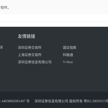
F软件。
友情链接
深
深圳证券交易所
国证指数
上海证券交易所
科融通
深圳证券信息有限公司
V-Next
030002001497 号
深圳证券信息有限公司 版权所有
粤B2-20050313