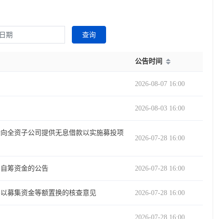
查询
公告时间
2026-08-07 16:00
2026-08-03 16:00
金向全资子公司提供无息借款以实施募投项
2026-07-28 16:00
的自筹资金的公告
2026-07-28 16:00
并以募集资金等额置换的核查意见
2026-07-28 16:00
2026-07-28 16:00