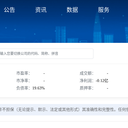
公告
资讯
数据
服务
市盈率：
-
成交额：
-
市净率：
-
净利润：
-0.12亿
负债率：
19.63%
质押率：
-
并不担保（无论提示、默示、法定或其他形式）其准确性和完整性。任何