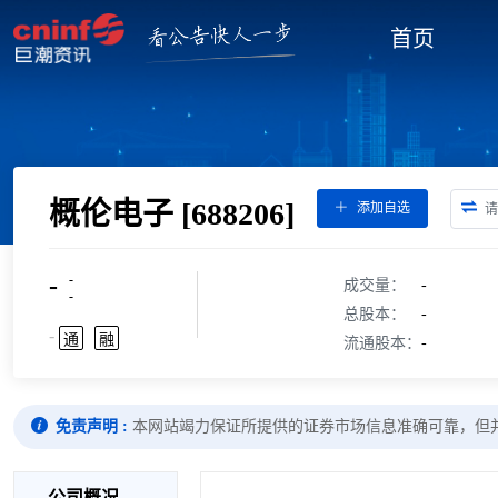
首页
概伦电子
[688206]
添加自选
-
-
成交量：
-
-
总股本：
-
-
通
融
流通股本：
-
免责声明 :
本网站竭力保证所提供的证券市场信息准确可靠，但
公司概况