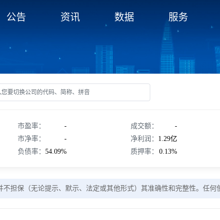
公告
资讯
数据
服务
市盈率：
-
成交额：
-
市净率：
-
净利润：
1.29亿
负债率：
54.09%
质押率：
0.13%
并不担保（无论提示、默示、法定或其他形式）其准确性和完整性。任何