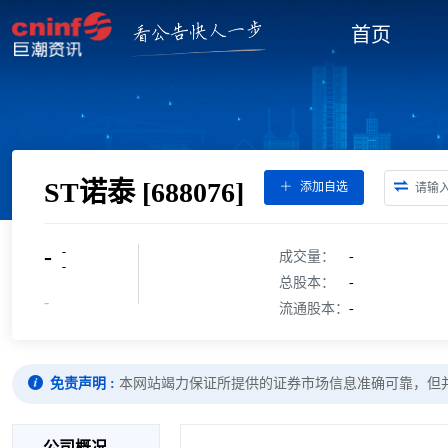
首页
ST诺泰
[688076]
添加自选
-
-
成交量：
-
-
总股本：
-
-
流通股本：
-
免责声明 :
本网站竭力保证所提供的证券市场信息准确可靠，但
公司概况