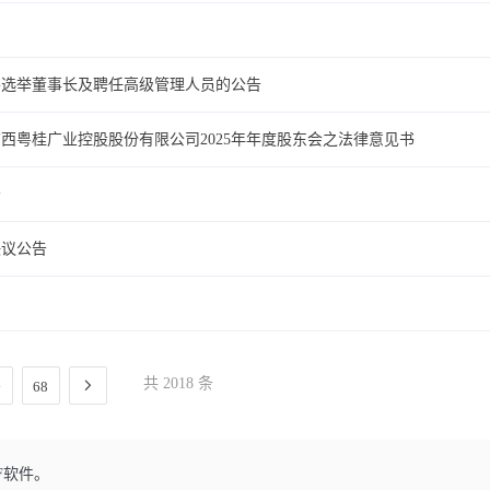
并选举董事长及聘任高级管理人员的公告
西粤桂广业控股股份有限公司2025年年度股东会之法律意见书
告
决议公告
共 2018 条
68
F软件。