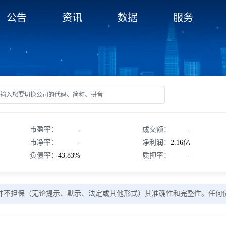
公告
资讯
数据
服务
市盈率：
-
成交额：
-
市净率：
-
净利润：
2.16亿
负债率：
43.83%
质押率：
-
并不担保（无论提示、默示、法定或其他形式）其准确性和完整性。任何