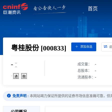
首页
粤桂股份
[000833]
添加自选
-
-
成交量：
-
-
总股本：
-
-
通
融
流通股本：
-
免责声明 :
本网站竭力保证所提供的证券市场信息准确可靠，但
公司概况