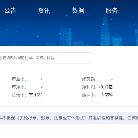
公告
资讯
数据
服务
市盈率：
-
成交额：
-
市净率：
-
净利润：
-0.12亿
负债率：
75.16%
质押率：
3.55%
并不担保（无论提示、默示、法定或其他形式）其准确性和完整性。任何