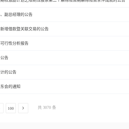
股票期权激励计划之限制性股票第二个解除限售期解除限售条件成就的公告
理、副总经理的公告
方新增借款暨关联交易的公告
的可行性分析报告
的公告
预计的公告
股东会的通知
共 3070 条
100