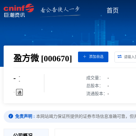
首页
盈方微
[000670]
添加自选
-
-
成交量：
-
-
总股本：
-
-
通
流通股本：
-
免责声明 :
本网站竭力保证所提供的证券市场信息准确可靠，但
公司概况