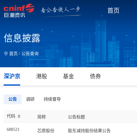
首页
信息披露
首页 /
公告查询
深沪京
港股
基金
债券
公告
调研
持续督导
代码
简称
公告标题
688521
芯原股份
股东减持股份结果公告