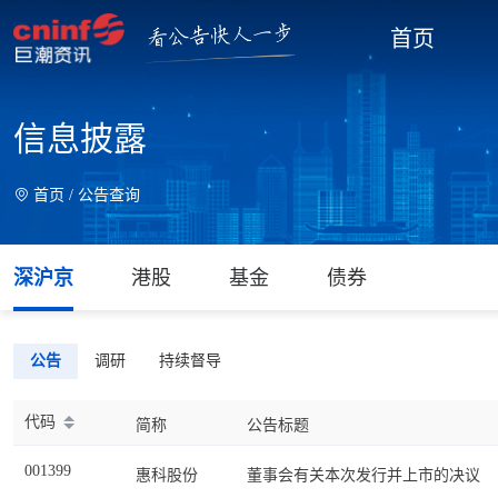
首页
信息披露
首页 /
公告查询
深沪京
港股
基金
债券
公告
调研
持续督导
代码
简称
公告标题
001399
惠科股份
董事会有关本次发行并上市的决议