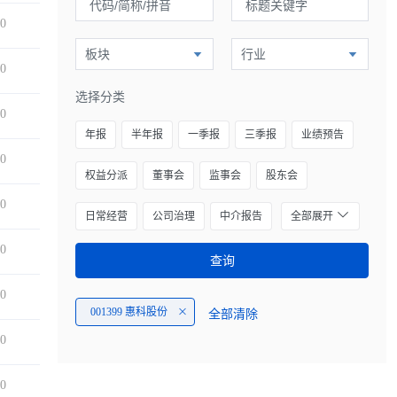
00
板块
行业
00
选择分类
00
年报
半年报
一季报
三季报
业绩预告
00
权益分派
董事会
监事会
股东会
00
日常经营
公司治理
中介报告
全部展开
00
查询
00
001399 惠科股份
全部清除
00
00