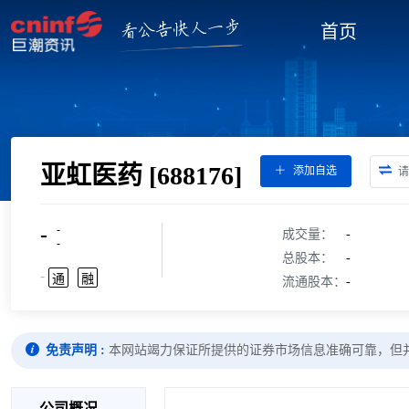
首页
亚虹医药
[688176]
添加自选
-
-
成交量：
-
-
总股本：
-
-
通
融
流通股本：
-
免责声明 :
本网站竭力保证所提供的证券市场信息准确可靠，但
公司概况