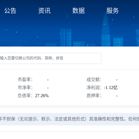
公告
资讯
数据
服务
市盈率：
-
成交额：
-
市净率：
-
净利润：
-1.12亿
负债率：
27.26%
质押率：
-
并不担保（无论提示、默示、法定或其他形式）其准确性和完整性。任何