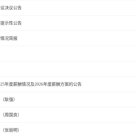
会议决议公告
的提示性公告
营情况简报
25年度薪酬情况及2026年度薪酬方案的公告
告（耿强）
告（周国良）
告（张丽明）