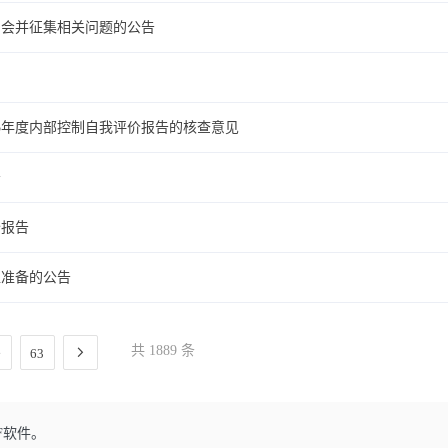
明会并征集相关问题的公告
25年度内部控制自我评价报告的核查意见
告
价报告
值准备的公告
共 1889 条
63
F软件。