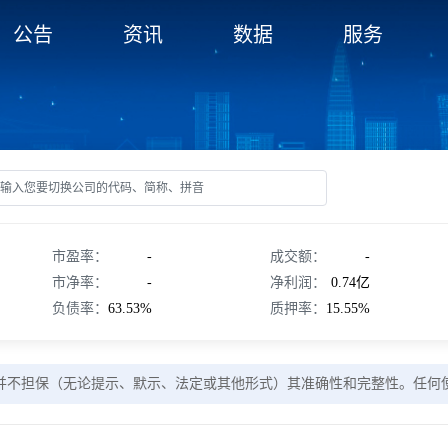
公告
资讯
数据
服务
市盈率：
-
成交额：
-
市净率：
-
净利润：
0.74亿
负债率：
63.53%
质押率：
15.55%
并不担保（无论提示、默示、法定或其他形式）其准确性和完整性。任何