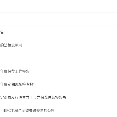
告
公告
会的法律意见书
5年度保荐工作报告
5年度定期现场检查报告
特定对象发行股票并上市之保荐总结报告书
目EPC工程合同暨关联交易的公告