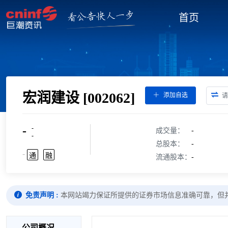
首页
宏润建设
[002062]
添加自选
-
-
成交量：
-
-
总股本：
-
-
通
融
流通股本：
-
免责声明 :
本网站竭力保证所提供的证券市场信息准确可靠，但
公司概况