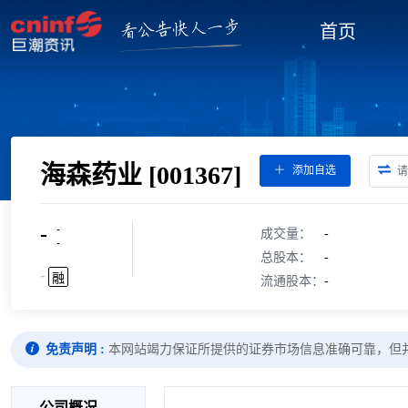
首页
海森药业
[001367]
添加自选
-
-
成交量：
-
-
总股本：
-
-
融
流通股本：
-
免责声明 :
本网站竭力保证所提供的证券市场信息准确可靠，但
公司概况