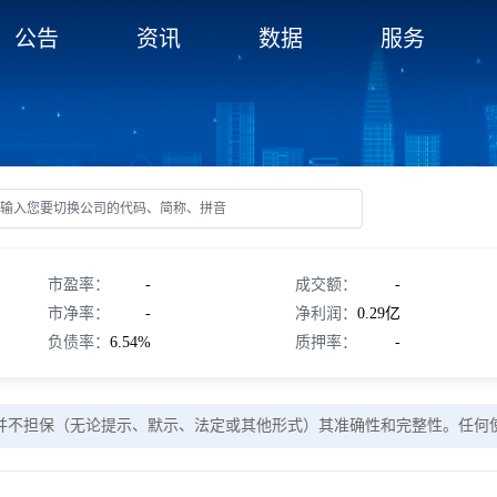
公告
资讯
数据
服务
市盈率：
-
成交额：
-
市净率：
-
净利润：
0.29亿
负债率：
6.54%
质押率：
-
并不担保（无论提示、默示、法定或其他形式）其准确性和完整性。任何