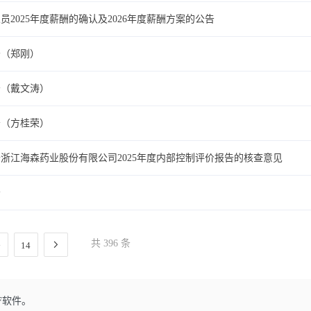
2025年度薪酬的确认及2026年度薪酬方案的公告
告（郑刚）
告（戴文涛）
告（方桂荣）
浙江海森药业股份有限公司2025年度内部控制评价报告的核查意见
告
共 396 条
14
F软件。