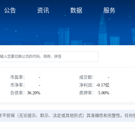
公告
资讯
数据
服务
市盈率：
-
成交额：
-
市净率：
-
净利润：
-0.17亿
负债率：
36.20%
质押率：
5.00%
并不担保（无论提示、默示、法定或其他形式）其准确性和完整性。任何