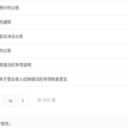
易预计的公告
会的通知
次会议决议公告
案的公告
投资情况的专项说明
司关于营业收入扣除情况的专项核查意见
共 1655 条
56
F软件。