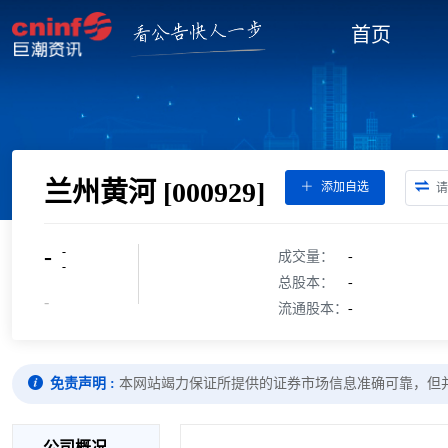
首页
兰州黄河
[000929]
添加自选
-
-
成交量：
-
-
总股本：
-
-
流通股本：
-
免责声明 :
本网站竭力保证所提供的证券市场信息准确可靠，但
公司概况