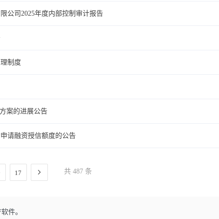
公司2025年度内部控制审计报告
告
管理制度
动方案的进展公告
构申请融资授信额度的公告
共 487 条
17
F软件。