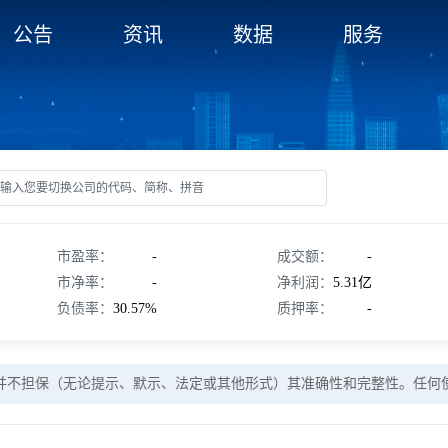
公告
资讯
数据
服务
市盈率：
-
成交额：
-
市净率：
-
净利润：
5.31亿
负债率：
30.57%
质押率：
-
并不担保（无论提示、默示、法定或其他形式）其准确性和完整性。任何