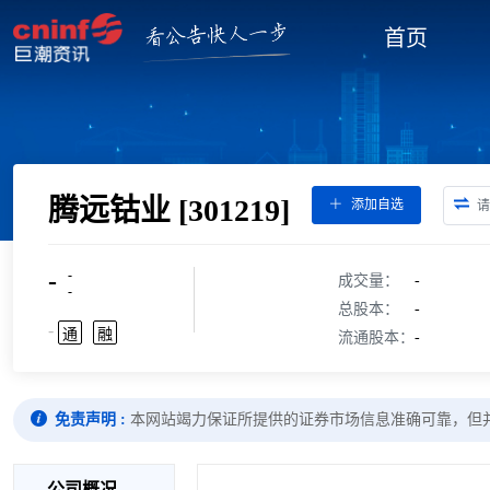
首页
腾远钴业
[301219]
添加自选
-
-
成交量：
-
-
总股本：
-
-
通
融
流通股本：
-
免责声明 :
本网站竭力保证所提供的证券市场信息准确可靠，但
公司概况