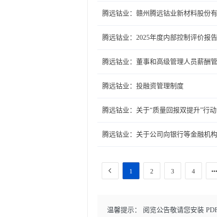
腾远钴业：赣州腾远钴业新材料股份有限
腾远钴业：2025年度内部控制评价报
腾远钴业：董事和高级管理人员薪酬
腾远钴业：投融资管理制度
腾远钴业：关于“质量回报双提升”行
腾远钴业：关于公司向银行等金融机
1
2
3
4
温馨提示： 阅览公告敬请您安装 PD