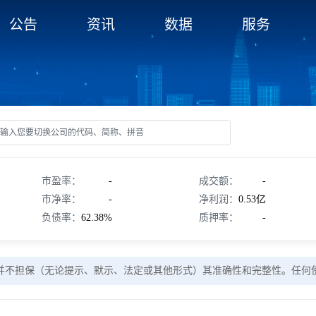
公告
资讯
数据
服务
市盈率：
-
成交额：
-
市净率：
-
净利润：
0.53亿
负债率：
62.38%
质押率：
-
并不担保（无论提示、默示、法定或其他形式）其准确性和完整性。任何