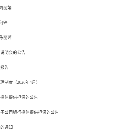
-周丽娟
-何锋
-陈丽萍
绩说明会的公告
价报告
制度（2026年4月）
行授信提供担保的公告
属子公司银行授信提供担保的公告
会的通知