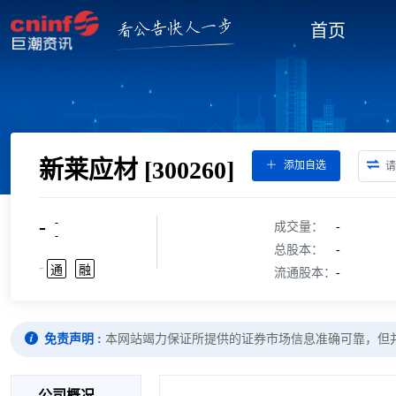
首页
新莱应材
[300260]
添加自选
-
-
成交量：
-
-
总股本：
-
-
通
融
流通股本：
-
免责声明 :
本网站竭力保证所提供的证券市场信息准确可靠，但
公司概况