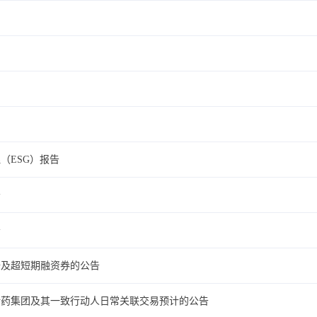
）
）
）
）
（ESG）报告
告
告
据及超短期融资券的公告
与浙药集团及其一致行动人日常关联交易预计的公告