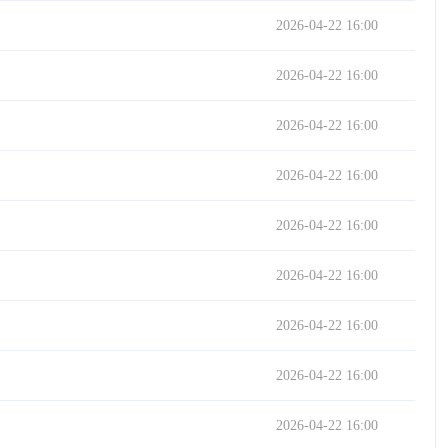
2026-04-22 16:00
2026-04-22 16:00
2026-04-22 16:00
2026-04-22 16:00
2026-04-22 16:00
2026-04-22 16:00
2026-04-22 16:00
2026-04-22 16:00
2026-04-22 16:00