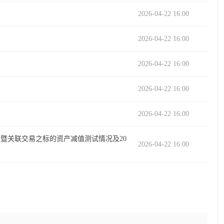
2026-04-22 16:00
2026-04-22 16:00
2026-04-22 16:00
2026-04-22 16:00
2026-04-22 16:00
暨关联交易之标的资产减值测试情况及20
2026-04-22 16:00