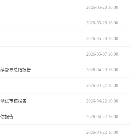
2026-05-28 16:00
2026-05-28 16:00
2026-05-28 16:00
2026-05-07 16:00
持续督导总结报告
2026-04-29 16:00
2026-04-27 16:00
值测试审核报告
2026-04-22 16:00
评估报告
2026-04-22 16:00
2026-04-22 16:00