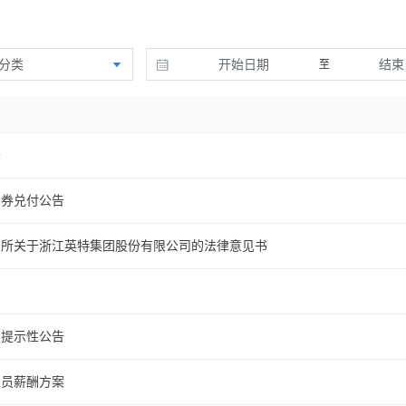
分类
至
告
资券兑付公告
务所关于浙江英特集团股份有限公司的法律意见书
的提示性公告
人员薪酬方案