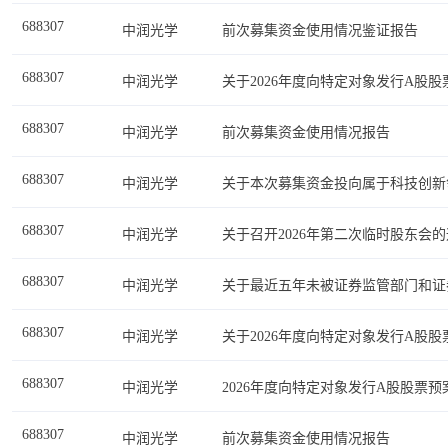
688307
中润光学
前次募集资金使用情况鉴证报告
688307
中润光学
688307
中润光学
前次募集资金使用情况报告
688307
中润光学
关于本次募集资金投向属于科技创新
688307
中润光学
关于召开2026年第二次临时股东会
688307
中润光学
关于最近五年未被证券监管部门和证
688307
中润光学
688307
中润光学
2026年度向特定对象发行A股股票预
688307
中润光学
前次募集资金使用情况报告