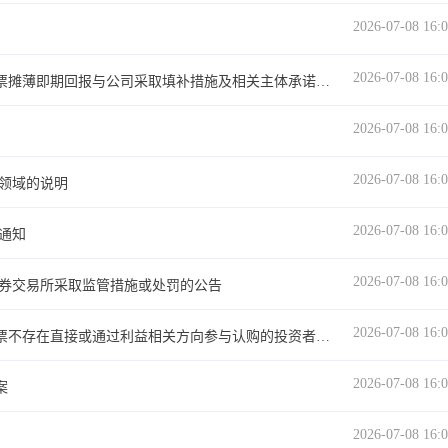
2026-07-08 16:
2026-07-08 16:
关于2026年度向特定对象发行A股股票摊薄即期回报与公司采取填补措施及相关主体承诺的公告
2026-07-08 16:
2026-07-08 16:
领域的说明
2026-07-08 16:
的通知
2026-07-08 16:
券交易所采取监管措施或处罚的公告
2026-07-08 16:
关于2026年度向特定对象发行A股股票不存在直接或通过利益相关方向参与认购的投资者提供财务资助或补偿的公告
2026-07-08 16:
案
2026-07-08 16: