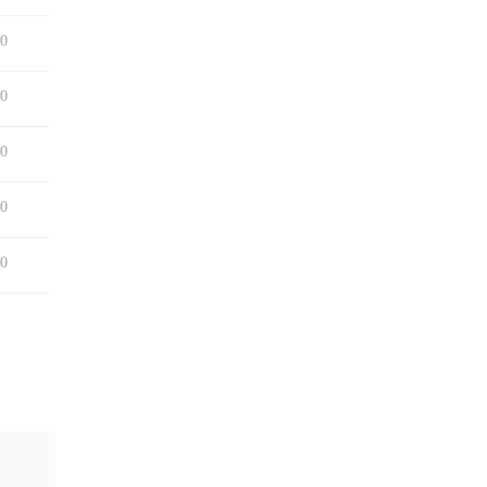
00
00
00
00
00