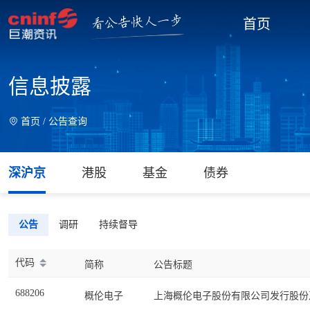
首页
信息披露
首页 /
公告查询
深沪京
港股
基金
债券
公告
调研
持续督导
代码
简称
公告标题
688206
概伦电子