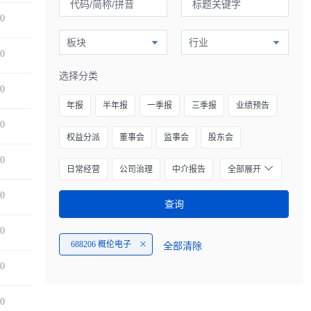
00
板块
行业
00
选择分类
00
年报
半年报
一季报
三季报
业绩预告
00
权益分派
董事会
监事会
股东会
00
日常经营
公司治理
中介报告
全部展开
00
查询
00
688206 概伦电子
全部清除
00
00