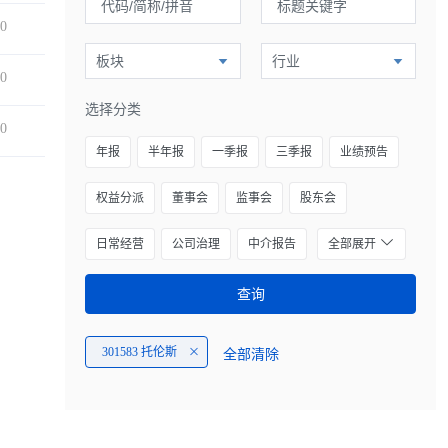
00
板块
行业
00
选择分类
00
年报
半年报
一季报
三季报
业绩预告
权益分派
董事会
监事会
股东会
日常经营
公司治理
中介报告
全部展开
查询
301583 托伦斯
全部清除