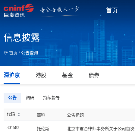
首页
信息披露
首页 /
公告查询
深沪京
港股
基金
债券
公告
调研
持续督导
代码
简称
公告标题
301583
托伦斯